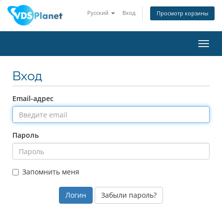
Русский
Вход
Просмотр корзины
Пере
нави
Вход
Email-адрес
Пароль
Запомнить меня
Забыли пароль?