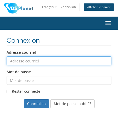
Français
Connexion
Afficher le panier
Bascu
la
navig
Connexion
Adresse courriel
Mot de passe
Rester connecté
Mot de passe oublié?