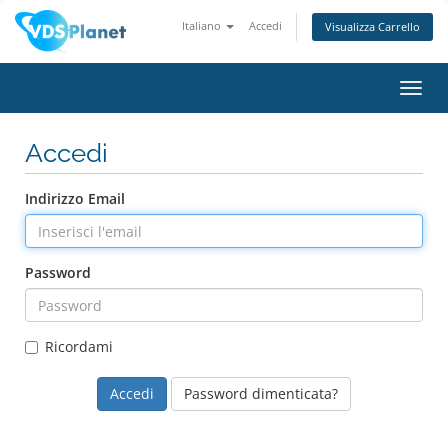
Italiano
Accedi
Visualizza Carrello
Attiv
Navi
Accedi
Indirizzo Email
Password
Ricordami
Password dimenticata?