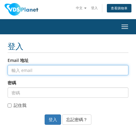
中文
登入
查看購物車
切
換
導
登入
覽
Email 地址
密碼
記住我
忘記密碼？