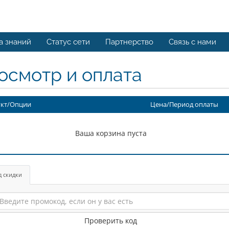
а знаний
Статус сети
Партнерство
Связь с нами
осмотр и оплата
кт/Опции
Цена/Период оплаты
Ваша корзина пуста
д скидки
Проверить код