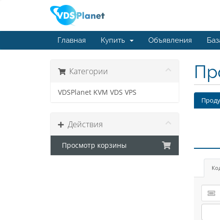
Главная
Купить
Объявления
Баз
Пр
Категории
VDSPlanet KVM VDS VPS
Проду
Действия
Просмотр корзины
Ко