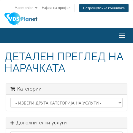
Macedonian
Најава на профил
Потрошувачка кошничка
Вклу
ја
нави
ДЕТАЛЕН ПРЕГЛЕД НА
НАРАЧКАТА
Категории
Дополнителни услуги