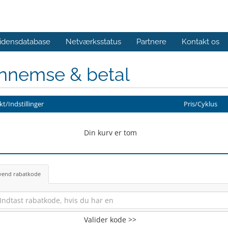
idensdatabase
Netværksstatus
Partnere
Kontakt os
nnemse & betal
t/Indstillinger
Pris/Cyklus
Din kurv er tom
vend rabatkode
Valider kode >>