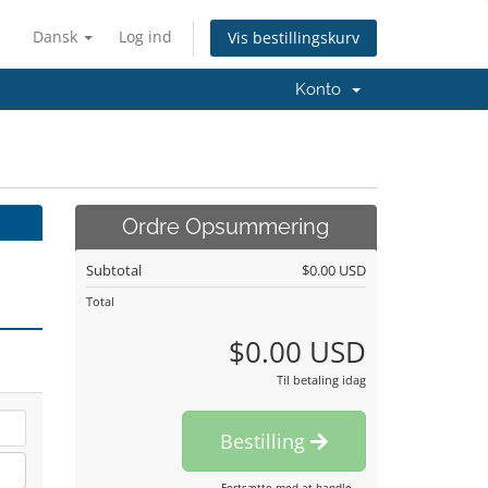
Dansk
Log ind
Vis bestillingskurv
Konto
Ordre Opsummering
Subtotal
$0.00 USD
Total
$0.00 USD
Til betaling idag
Bestilling
Fortsætte med at handle