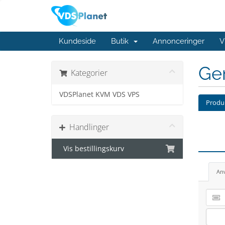
Kundeside
Butik
Annonceringer
V
Ge
Kategorier
VDSPlanet KVM VDS VPS
Produk
Handlinger
Vis bestillingskurv
An