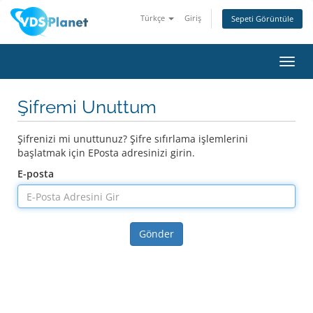
Türkçe
Giriş
Sepeti Görüntüle
Gezi
değiş
Şifremi Unuttum
Şifrenizi mi unuttunuz? Şifre sıfırlama işlemlerini
başlatmak için EPosta adresinizi girin.
E-posta
Gönder