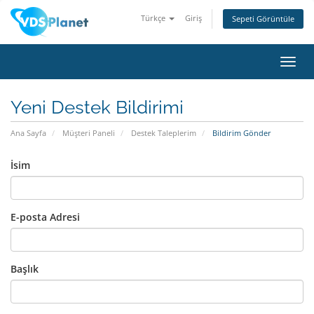
Türkçe
Giriş
Sepeti Görüntüle
Gezi
değiş
Yeni Destek Bildirimi
Ana Sayfa
Müşteri Paneli
Destek Taleplerim
Bildirim Gönder
İsim
E-posta Adresi
Başlık