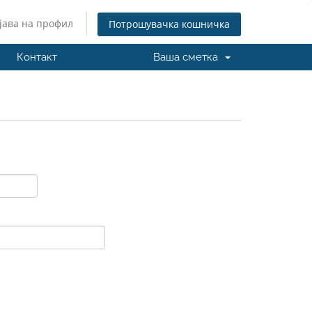
јава на профил
Потрошувачка кошничка
Контакт
Ваша сметка