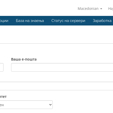
Macedonian
На
оции
База на знаења
Статус на сервери
Заработка
Ваша е-пошта
тет