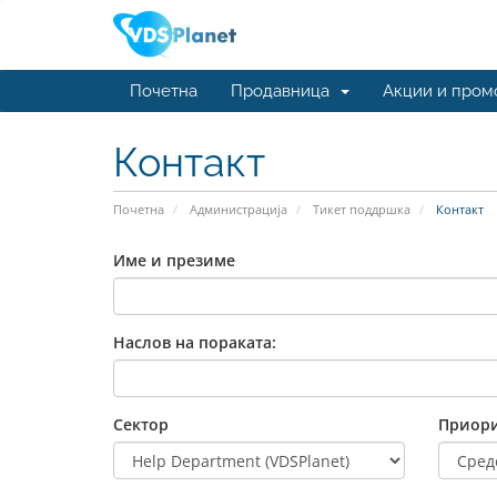
Почетна
Продавница
Акции и пром
Контакт
Почетна
Администрација
Тикет поддршка
Контакт
Име и презиме
Наслов на пораката:
Сектор
Приори