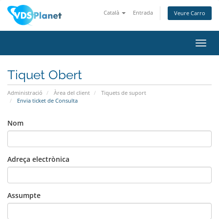
Català
Entrada
Veure Carro
Canv
la
nave
Tiquet Obert
Administració
Àrea del client
Tiquets de suport
Envia ticket de Consulta
Nom
Adreça electrònica
Assumpte