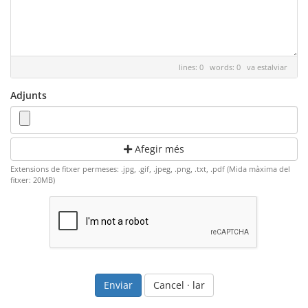
lines: 0 words: 0
va estalviar
Adjunts
Afegir més
Extensions de fitxer permeses: .jpg, .gif, .jpeg, .png, .txt, .pdf (Mida màxima del
fitxer: 20MB)
Cancel · lar